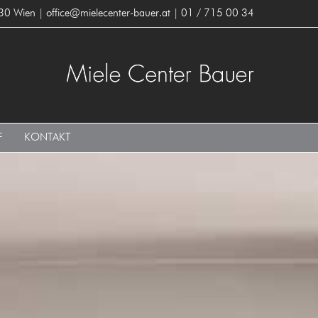
30 Wien
office@mielecenter-bauer.at
01 / 715 00 34
F
KONTAKT